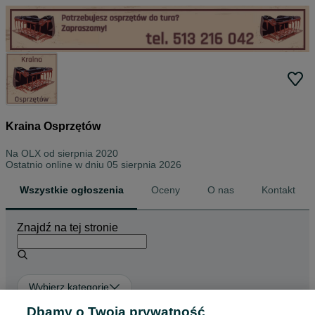
Kraina Osprzętów
Na OLX od
sierpnia 2020
Ostatnio online w dniu 05 sierpnia 2026
Wszystkie ogłoszenia
Oceny
O nas
Kontakt
Znajdź na tej stronie
Wybierz kategorię
Dbamy o Twoją prywatność