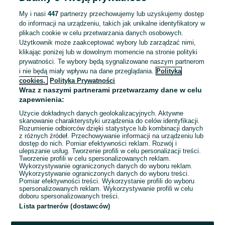
ZNALEŹLIŚMY 0
Sortowanie
Opcje przeglądania
OGŁOSZEŃ
My i nasi
447
partnerzy przechowujemy lub uzyskujemy dostęp
do informacji na urządzeniu, takich jak unikalne identyfikatory w
plikach cookie w celu przetwarzania danych osobowych.
Użytkownik może zaakceptować wybory lub zarządzać nimi,
klikając poniżej lub w dowolnym momencie na stronie polityki
prywatności. Te wybory będą sygnalizowane naszym partnerom
i nie będą miały wpływu na dane przeglądania.
Polityka
cookies,
Polityka Prywatności
Wraz z naszymi partnerami przetwarzamy dane w celu
zapewnienia:
Użycie dokładnych danych geolokalizacyjnych. Aktywne
skanowanie charakterystyki urządzenia do celów identyfikacji.
Rozumienie odbiorców dzięki statystyce lub kombinacji danych
Przepraszamy, nie znaleźliśmy tego,
z różnych źródeł. Przechowywanie informacji na urządzeniu lub
dostęp do nich. Pomiar efektywności reklam. Rozwój i
czego szukasz.
ulepszanie usług. Tworzenie profili w celu personalizacji treści.
Tworzenie profili w celu spersonalizowanych reklam.
Wykorzystywanie ograniczonych danych do wyboru reklam.
Wykorzystywanie ograniczonych danych do wyboru treści.
Pomiar efektywności treści. Wykorzystanie profili do wyboru
spersonalizowanych reklam. Wykorzystywanie profili w celu
doboru spersonalizowanych treści.
Lista partnerów (dostawców)